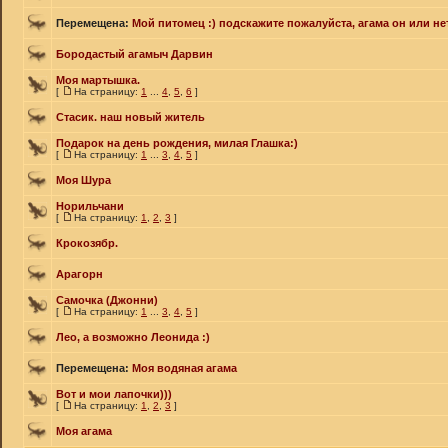
Перемещена:
Мой питомец :) подскажите пожалуйста, агама он или не
Бородастый агамыч Дарвин
Моя мартышка.
[
На страницу:
1
...
4
,
5
,
6
]
Стасик. наш новый житель
Подарок на день рождения, милая Глашка:)
[
На страницу:
1
...
3
,
4
,
5
]
Моя Шура
Норильчани
[
На страницу:
1
,
2
,
3
]
Крокозябр.
Арагорн
Самочка (Джонни)
[
На страницу:
1
...
3
,
4
,
5
]
Лео, а возможно Леонида :)
Перемещена:
Моя водяная агама
Вот и мои лапочки)))
[
На страницу:
1
,
2
,
3
]
Моя агама