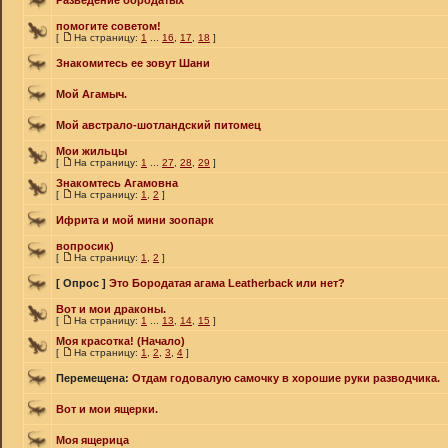
Разведение бородатых
помогите советом!
[
На страницу:
1
...
16
,
17
,
18
]
Знакомитесь ее зовут Шани
Мой Агамыч.
Мой австрало-шотландский питомец
Мои жильцы
[
На страницу:
1
...
27
,
28
,
29
]
Знакомтесь Агамовна
[
На страницу:
1
,
2
]
Ифрита и мой мини зоопарк
вопросик)
[
На страницу:
1
,
2
]
[ Опрос ]
Это Бородатая агама Leatherback или нет?
Вот и мои драконы.
[
На страницу:
1
...
13
,
14
,
15
]
Моя красотка! (Начало)
[
На страницу:
1
,
2
,
3
,
4
]
Перемещена:
Отдам годовалую самочку в хорошие руки разводчика.
Вот и мои ящерки.
Моя ящерица