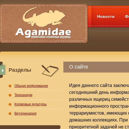
Новости
Ф
О сайте
Разделы
Идея данного сайта заклю
Общая информация
сегодняшний день информа
Террариум
различных ящериц семейств
Кормовые культуры
информационного простран
террариумистов, имеющих
Ветеринария
домашних коллекциях. При 
приоритетной задачей не ст