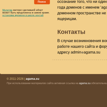
осознание того, что ни оди
Поиск
года доменов с именем ‘ag
Молитва
матери сделавшей аборт
доменном пространстве не
может быть предложена в самом храме.
остановка времени в школе хентай
ящерицам.
Контакты
В случае возникновения во
работе нашего сайта и фор
адресу admin
agama.su
© 2011-2026 |
agama.su
При использовании материалов сайта активная ссылка на
agama.su
обязательна