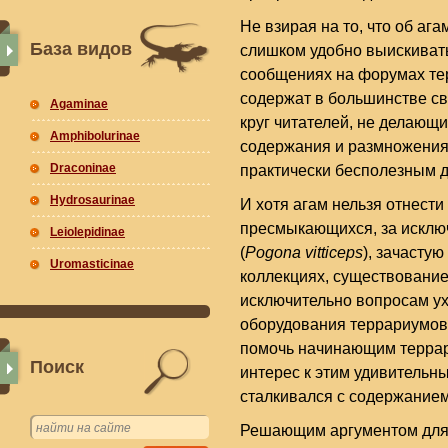
Не взирая на то, что об аг
База видов
слишком удобно выискивать
сообщениях на форумах те
содержат в большинстве с
Agaminae
круг читателей, не делающ
Amphibolurinae
содержания и размножения
Draconinae
практически бесполезным д
Hydrosaurinae
И хотя агам нельзя отнест
пресмыкающихся, за исклю
Leiolepidinae
(
Pogona vitticeps
), зачасту
Uromasticinae
коллекциях, существование
исключительно вопросам ух
оборудования террариумов
помочь начинающим террари
Поиск
интерес к этим удивительны
сталкивался с содержанием
Решающим аргументом для с