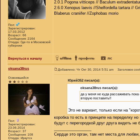
2.0.1 Pogona vitticeps // Baculum extradentatu
2.6.0 Xenopus laevis //Shelfordella tartara // Gr
Blaberus craniifer //Zophobas morio
Пол:
Зарегистрирован:
17.03.2012
Возраст: 66
Сообщения: 2164
Откуда: Где-то в Московской
губернии
Вернуться к началу
oksana38rus
Добавлено: Чт Окт 30, 2014 5:51 am
Заголовок соо
Освоившийся
Юрий352 писал(а):
oksana38rus писал(а):
да у меня не куда рассаживать пока
вторую поставить!!
Это не вариант, только если на "кор
коробка то есть в принципе на переделку но
Пол:
будут с перегородкой друг друга видеть не бу
Зарегистрирован:
23.06.2014
_________________
Возраст: 37
Сердце это орган, там нет места для любви,
Сообщения: 108
Откуда: Иркутск