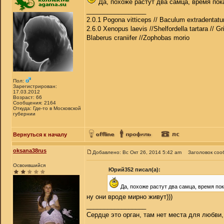
Да, похоже растут два самца, время пок
_________________
2.0.1 Pogona vitticeps // Baculum extradentatu
2.6.0 Xenopus laevis //Shelfordella tartara // Gr
Blaberus craniifer //Zophobas morio
Пол:
Зарегистрирован:
17.03.2012
Возраст: 66
Сообщения: 2164
Откуда: Где-то в Московской
губернии
Вернуться к началу
oksana38rus
Добавлено: Вс Окт 26, 2014 5:42 am
Заголовок соо
Освоившийся
Юрий352 писал(а):
Да, похоже растут два самца, время пок
ну они вроде мирно живут)))
_________________
Сердце это орган, там нет места для любви,