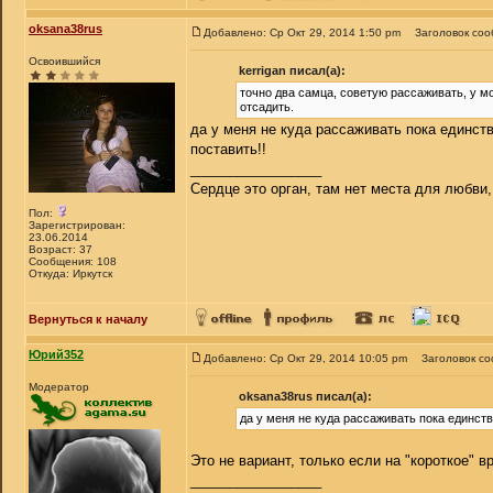
oksana38rus
Добавлено: Ср Окт 29, 2014 1:50 pm
Заголовок соо
Освоившийся
kerrigan писал(а):
точно два самца, советую рассаживать, у мо
отсадить.
да у меня не куда рассаживать пока единств
поставить!!
_________________
Сердце это орган, там нет места для любви,
Пол:
Зарегистрирован:
23.06.2014
Возраст: 37
Сообщения: 108
Откуда: Иркутск
Вернуться к началу
Юрий352
Добавлено: Ср Окт 29, 2014 10:05 pm
Заголовок с
Модератор
oksana38rus писал(а):
да у меня не куда рассаживать пока единств
Это не вариант, только если на "короткое" 
_________________