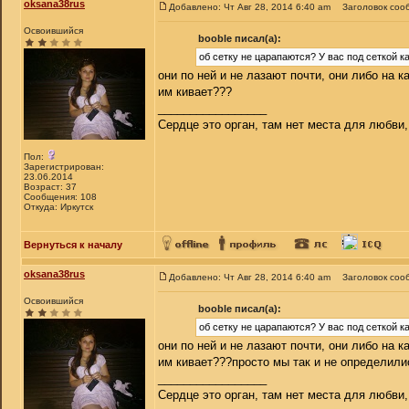
oksana38rus
Добавлено: Чт Авг 28, 2014 6:40 am
Заголовок соо
Освоившийся
booble писал(а):
об сетку не царапаются? У вас под сеткой к
они по ней и не лазают почти, они либо на к
им кивает???
_________________
Сердце это орган, там нет места для любви,
Пол:
Зарегистрирован:
23.06.2014
Возраст: 37
Сообщения: 108
Откуда: Иркутск
Вернуться к началу
oksana38rus
Добавлено: Чт Авг 28, 2014 6:40 am
Заголовок соо
Освоившийся
booble писал(а):
об сетку не царапаются? У вас под сеткой к
они по ней и не лазают почти, они либо на к
им кивает???просто мы так и не определилис
_________________
Сердце это орган, там нет места для любви,