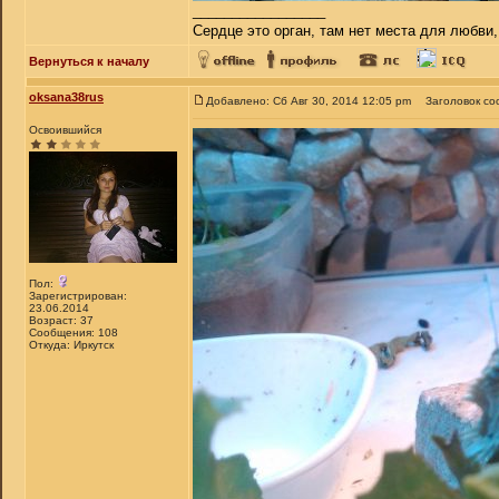
_________________
Сердце это орган, там нет места для любви,
Вернуться к началу
oksana38rus
Добавлено: Сб Авг 30, 2014 12:05 pm
Заголовок со
Освоившийся
Пол:
Зарегистрирован:
23.06.2014
Возраст: 37
Сообщения: 108
Откуда: Иркутск