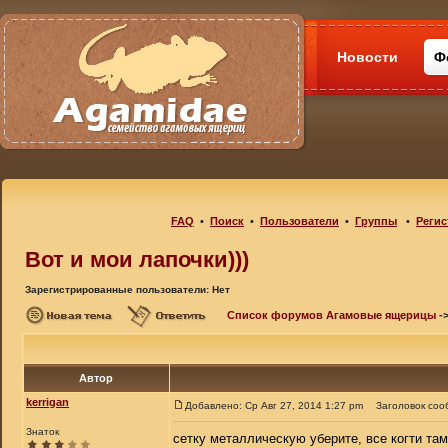
Новости
Ф
FAQ
•
Поиск
•
Пользователи
•
Группы
•
Регис
Вот и мои лапочки)))
Зарегистрированные пользователи: Нет
Список форумов Агамовые ящерицы
-
Автор
kerrigan
Добавлено: Ср Авг 27, 2014 1:27 pm
Заголовок соо
Знаток
сетку металлическую уберите, все когти та