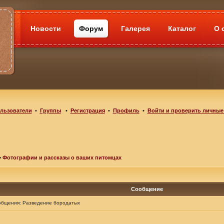
Новости
Форум
Галерея
Каталог
О 
льзователи
•
Группы
•
Регистрация
•
Профиль
•
Войти и проверить личные
>
Фотографии и рассказы о ваших питомцах
Сообщение
общения:
Разведение бородатых