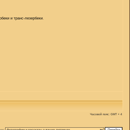
беки и транс-лезербеки.
Часовой пояс: GMT + 4
ти: