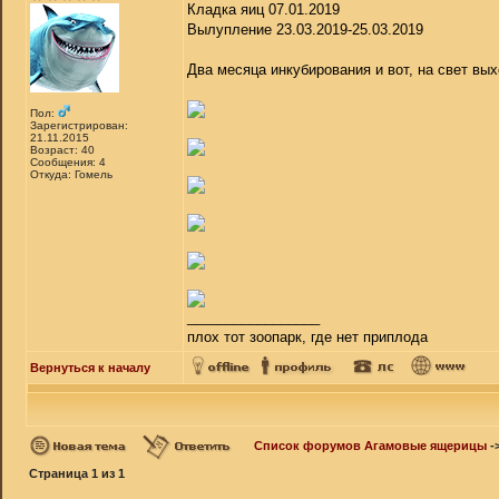
Кладка яиц 07.01.2019
Вылупление 23.03.2019-25.03.2019
Два месяца инкубирования и вот, на свет вы
Пол:
Зарегистрирован:
21.11.2015
Возраст: 40
Сообщения: 4
Откуда: Гомель
_________________
плох тот зоопарк, где нет приплода
Вернуться к началу
Список форумов Агамовые ящерицы
-
Страница
1
из
1