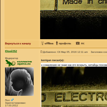
Вернуться к началу
Юрий352
Добавлено: Сб Мар 05, 2016 12:11 am
Заголовок со
Модератор
kerrigan писал(а):
к сожалению не знаю как его вскрыть, китайцы похоже
Пол:
Зарегистрирован:
17.03.2012