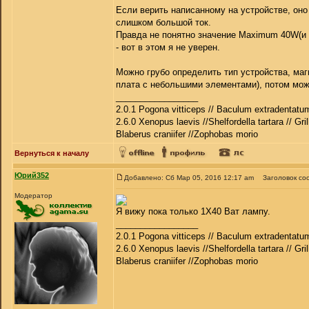
Если верить написанному на устройстве, оно
слишком большой ток.
Правда не понятно значение Maximum 40W(и т
- вот в этом я не уверен.
Можно грубо определить тип устройства, маг
плата с небольшими элементами), потом мож
_________________
2.0.1 Pogona vitticeps // Baculum extradentatum
2.6.0 Xenopus laevis //Shelfordella tartara // Gri
Blaberus craniifer //Zophobas morio
Вернуться к началу
Юрий352
Добавлено: Сб Мар 05, 2016 12:17 am
Заголовок со
Модератор
Я вижу пока только 1Х40 Ват лампу.
_________________
2.0.1 Pogona vitticeps // Baculum extradentatum
2.6.0 Xenopus laevis //Shelfordella tartara // Gri
Blaberus craniifer //Zophobas morio