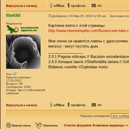
Вернуться к началу
Юрий352
Добавлено: Сб Мар 05, 2016 12:35 am
Заголовок со
Модератор
Картинка взята с этой страницы
http://www.internetreptile.com/fluorescent-tube-
Мне лично не нравятся лампы с дросселями, 
мигать) - могут пустить дым.
_________________
2.0.1 Pogona vitticeps // Baculum extradentatum
2.6.0 Xenopus laevis //Shelfordella tartara // Gri
Blaberus craniifer //Zophobas morio
Пол:
Зарегистрирован:
17.03.2012
Возраст: 66
Сообщения: 2164
Откуда: Где-то в Московской
губернии
Вернуться к началу
Показать сообщения:
Список форумов Агамовые ящерицы
->