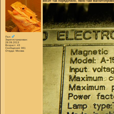
весит так порядочкно, явно там магнитопрово
Пол:
Зарегистрирован:
28.09.2013
Возраст: 43
Сообщения: 961
Откуда: Москва