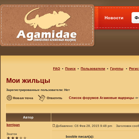
Новости
Ф
FAQ
•
Поиск
•
Пользователи
•
Группы
•
Регис
Мои жильцы
Зарегистрированные пользователи: Нет
Список форумов Агамовые ящерицы
->
Автор
kerrigan
Добавлено: Сб Фев 28, 2015 9:48 pm
Заголовок соо
Знаток
booble писал(а):