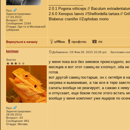
_________________
2.0.1 Pogona vitticeps // Baculum extradentatum
Пол:
2.6.0 Xenopus laevis //Shelfordella tartara // Gri
Зарегистрирован:
17.03.2012
Blaberus craniifer //Zophobas morio
Возраст: 66
Сообщения: 2164
Откуда: Где-то в Московской
губернии
Вернуться к началу
kerrigan
Добавлено: Сб Фев 28, 2015 10:26 pm
Заголовок со
Знаток
у меня пока все без зимовок происходило, в
месяцев и вот этот самец ее хлопнул, оба не
готов.
вот другой самец постарше, он с октября в к
нагрева и выманиваю, а так все в тере зажгл
салаты вообще не реагирует, а сажаю к нему 
и отпускает, еще боком после этого встать м
вообще у меня комплект уже ящеров по осени 
Пол:
Зарегистрирован:
28.09.2013
Возраст: 43
Сообщения: 961
Откуда: Москва