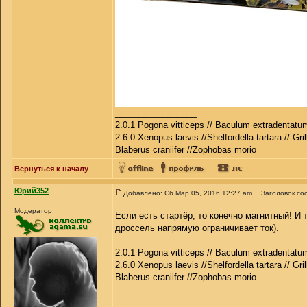
_________________
2.0.1 Pogona vitticeps // Baculum extradentatum
2.6.0 Xenopus laevis //Shelfordella tartara // Gri
Blaberus craniifer //Zophobas morio
Вернуться к началу
Юрий352
Добавлено: Сб Мар 05, 2016 12:27 am
Заголовок со
Модератор
Если есть стартёр, то конечно магнитный! И
дроссель напрямую ограничивает ток).
_________________
2.0.1 Pogona vitticeps // Baculum extradentatum
2.6.0 Xenopus laevis //Shelfordella tartara // Gri
Blaberus craniifer //Zophobas morio