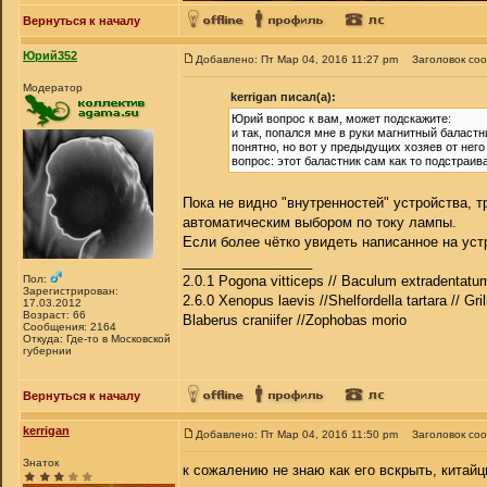
Вернуться к началу
Юрий352
Добавлено: Пт Мар 04, 2016 11:27 pm
Заголовок со
Модератор
kerrigan писал(а):
Юрий вопрос к вам, может подскажите:
и так, попался мне в руки магнитный баластн
понятно, но вот у предыдущих хозяев от него 
вопрос: этот баластник сам как то подстраи
Пока не видно "внутренностей" устройства, т
автоматическим выбором по току лампы.
Если более чётко увидеть написанное на уст
_________________
Пол:
2.0.1 Pogona vitticeps // Baculum extradentatum
Зарегистрирован:
2.6.0 Xenopus laevis //Shelfordella tartara // Gri
17.03.2012
Возраст: 66
Blaberus craniifer //Zophobas morio
Сообщения: 2164
Откуда: Где-то в Московской
губернии
Вернуться к началу
kerrigan
Добавлено: Пт Мар 04, 2016 11:50 pm
Заголовок со
Знаток
к сожалению не знаю как его вскрыть, китайц