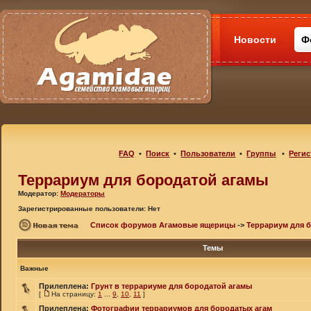
Новости
Ф
FAQ
•
Поиск
•
Пользователи
•
Группы
•
Регис
Террариум для бородатой агамы
Модератор:
Модераторы
Зарегистрированные пользователи: Нет
Список форумов Агамовые ящерицы
->
Террариум для 
Темы
Важные
Прилеплена:
Грунт в террариуме для бородатой агамы
[
На страницу:
1
...
9
,
10
,
11
]
Прилеплена:
Фотографии террариумов для бородатых агам