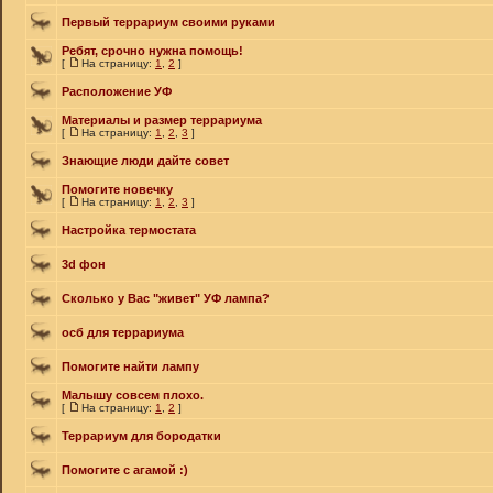
Первый террариум своими руками
Ребят, срочно нужна помощь!
[
На страницу:
1
,
2
]
Расположение УФ
Материалы и размер террариума
[
На страницу:
1
,
2
,
3
]
Знающие люди дайте совет
Помогите новечку
[
На страницу:
1
,
2
,
3
]
Настройка термостата
3d фон
Сколько у Вас "живет" УФ лампа?
осб для террариума
Помогите найти лампу
Малышу совсем плохо.
[
На страницу:
1
,
2
]
Террариум для бородатки
Помогите с агамой :)