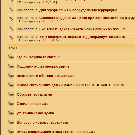
[
На страницу:
1
,
2
,
3
,
4
]
Прилеплена:
Для оформления и оборудования террариума
Прилеплена:
Способы соединения щитов при изготовлении террариу
[
На страницу:
1
...
5
,
6
,
7
]
Прилеплена:
Exo Terra Индекс UVB освещения разных животных.
Прилеплена:
хочу переделать сервант под террариум, помогите.
[
На страницу:
1
...
3
,
4
,
5
]
Темы
Где вы покупаете лампы?
Подскажите с ватностью лампы
освещение и обогрев террариума
Выбор светильника для УФ лампы REPTI GLO 10.0 40ВТ, 120 СМ
Обогрев террариума
Схема террариума
уф лампа какая нужна
Вопрос по новому террариуму
нужна консультация в подготовке террариума