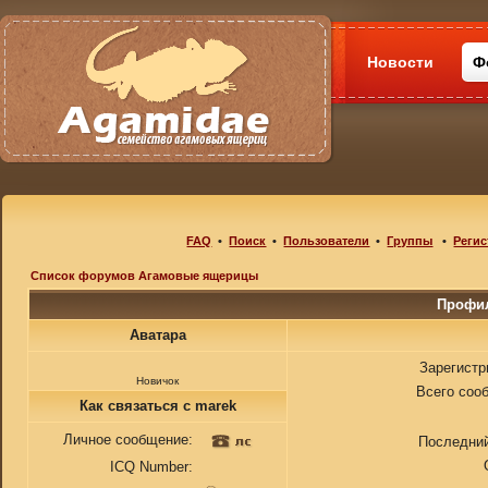
Новости
Ф
FAQ
•
Поиск
•
Пользователи
•
Группы
•
Регис
Список форумов Агамовые ящерицы
Профил
Аватара
Зарегистр
Новичок
Всего соо
Как связаться с marek
Личное сообщение:
Последний
ICQ Number: