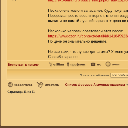
http://exo-terra.ru/product_info.php/cPath/52/pr
Песка очень мало и запаса нет, буду покупат
Перерыла просто весь интернет, мнения разде
пылит и не самый лучший вариант + цена не
Несколько человек советовали этот песок:
https://www.ozon.ru/context/detail/id/141845923
По цене он значительно дешевле.
Но все-таки, что лучше для агамы? У меня уж
Спасибо заранее!
Вернуться к началу
Показать сообщения:
Список форумов Агамовые ящерицы
-
Страница
11
из
11