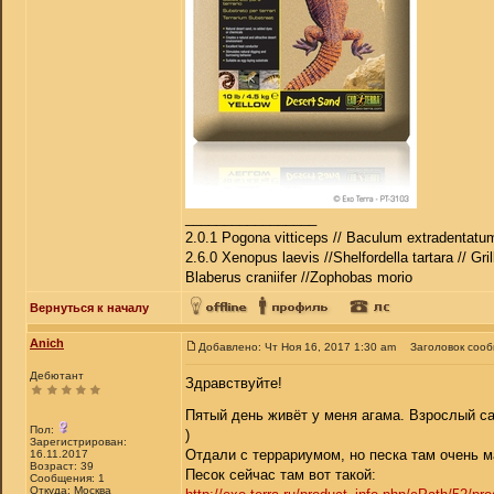
_________________
2.0.1 Pogona vitticeps // Baculum extradentatum
2.6.0 Xenopus laevis //Shelfordella tartara // Gri
Blaberus craniifer //Zophobas morio
Вернуться к началу
Anich
Добавлено: Чт Ноя 16, 2017 1:30 am
Заголовок соо
Дебютант
Здравствуйте!
Пятый день живёт у меня агама. Взрослый са
Пол:
)
Зарегистрирован:
Отдали с террариумом, но песка там очень м
16.11.2017
Возраст: 39
Песок сейчас там вот такой:
Сообщения: 1
Откуда: Москва