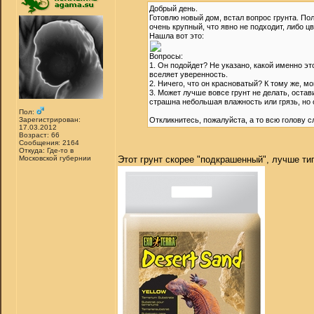
Добрый день.
Готовлю новый дом, встал вопрос грунта. По
очень крупный, что явно не подходит, либо ц
Нашла вот это:
Вопросы:
1. Он подойдет? Не указано, какой именно эт
вселяет уверенность.
2. Ничего, что он красноватый? К тому же, м
3. Может лучше вовсе грунт не делать, остав
страшна небольшая влажность или грязь, но 
Пол:
Зарегистрирован:
Откликнитесь, пожалуйста, а то всю голову 
17.03.2012
Возраст: 66
Сообщения: 2164
Откуда: Где-то в
Московской губернии
Этот грунт скорее "подкрашенный", лучше тип