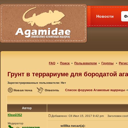
Новости
Ф
FAQ
•
Поиск
•
Пользователи
•
Группы
•
Регис
Грунт в террариуме для бородатой аг
Зарегистрированные пользователи: Нет
Список форумов Агамовые ящерицы
-
Автор
Юрий352
Добавлено: Сб Июл 15, 2017 9:42 pm
Заголовок соо
Модератор
willlka писал(а):