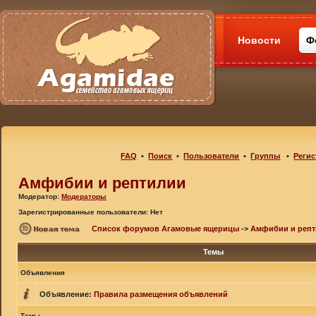
Новости
Ф
FAQ
•
Поиск
•
Пользователи
•
Группы
•
Регис
Амфибии и рептилии
Модератор:
Модераторы
Зарегистрированные пользователи: Нет
Список форумов Агамовые ящерицы
->
Амфибии и реп
Темы
Объявления
Объявление:
Правила размещения объявлений
Темы