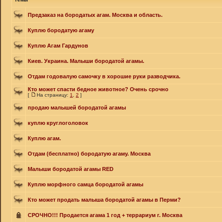
Предзаказ на бородатых агам. Москва и область.
Куплю бородатую агаму
Куплю Агам Гардунов
Киев. Украина. Малыши бородатой агамы.
Отдам годовалую самочку в хорошие руки разводчика.
Кто может спасти бедное животное? Очень срочно
[
На страницу:
1
,
2
]
продаю малышей бородатой агамы
куплю круглоголовок
Куплю агам.
Отдам (бесплатно) бородатую агаму. Москва
Малыши бородатой агамы RED
Куплю морфного самца бородатой агамы
Кто может продать малыша бородатой агамы в Перми?
СРОЧНО!!! Продается агама 1 год + террариум г. Москва