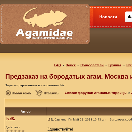
Новости
Ф
FAQ
•
Поиск
•
Пользователи
•
Группы
•
Рег
Предзаказ на бородатых агам. Москва 
Зарегистрированные пользователи: Нет
Список форумов Агамовые ящерицы
->
Автор
liga91
Добавлено: Пн Май 21, 2018 10:43 am
Заголовок соо
Дебютант
Здравствуйте!