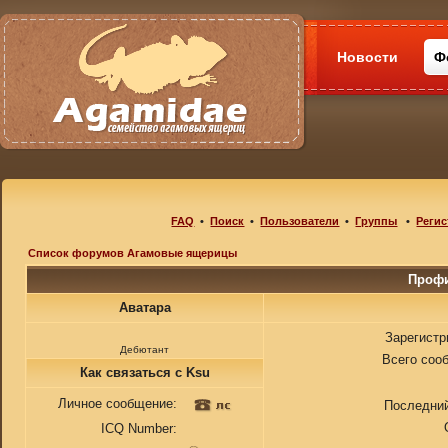
Новости
Ф
FAQ
•
Поиск
•
Пользователи
•
Группы
•
Регис
Список форумов Агамовые ящерицы
Профи
Аватара
Зарегистр
Дебютант
Всего соо
Как связаться с Ksu
Личное сообщение:
Последний
ICQ Number: