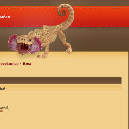
сайте
 сообщения
•
Вход
бей
 день]
ей