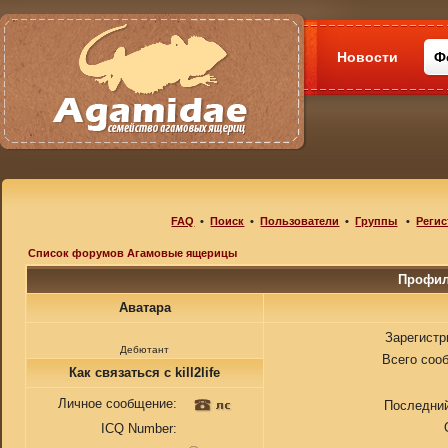
Новости
Ф
FAQ
•
Поиск
•
Пользователи
•
Группы
•
Регис
Список форумов Агамовые ящерицы
Профиль
Аватара
Зарегистр
Дебютант
Всего соо
Как связаться с kill2life
Личное сообщение:
Последний
ICQ Number: