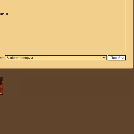
мпинг
ти: