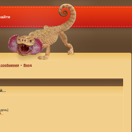
сайте
 сообщения
•
Вход
...
 день]
...