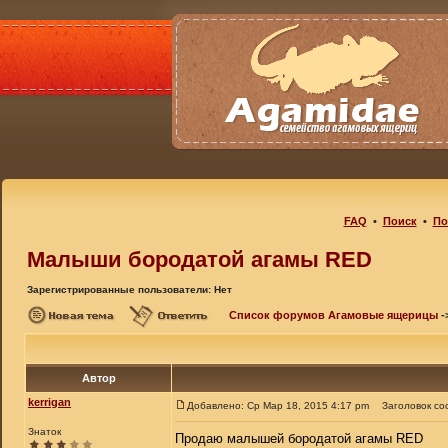
FAQ
•
Поиск
•
По
Малыши бородатой агамы RED
Зарегистрированные пользователи: Нет
Список форумов Агамовые ящерицы
-
Автор
kerrigan
Добавлено: Ср Мар 18, 2015 4:17 pm
Заголовок со
Знаток
Продаю малышей бородатой агамы RED