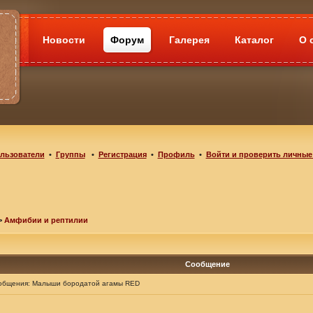
Новости
Форум
Галерея
Каталог
О 
льзователи
•
Группы
•
Регистрация
•
Профиль
•
Войти и проверить личные
>
Амфибии и рептилии
Сообщение
общения:
Малыши бородатой агамы RED