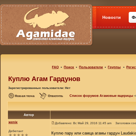
Новости
Ф
FAQ
•
Поиск
•
Пользователи
•
Группы
•
Регис
Куплю Агам Гардунов
Зарегистрированные пользователи: Нет
Список форумов Агамовые ящерицы
-
Автор
жеniк
Добавлено: Вс Май 29, 2016 11:45 am
Заголовок со
Дебютант
Куплю пару или самца агамы гардун Laudakia 