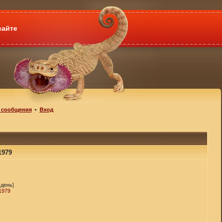
сайте
 сообщения
•
Вход
1979
 день]
1979