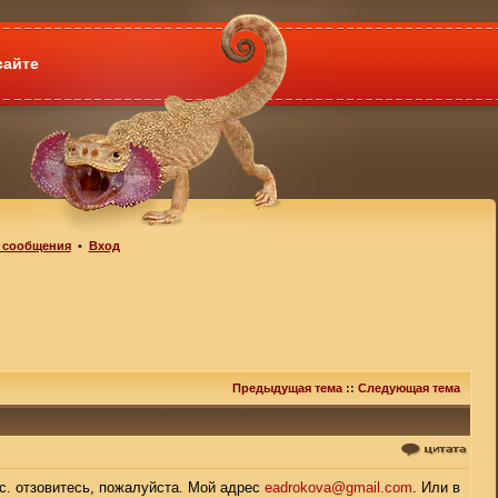
сайте
 сообщения
•
Вход
Предыдущая тема
::
Следующая тема
с. отзовитесь, пожалуйста. Мой адрес
eadrokova@gmail.com
. Или в