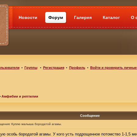
Новости
Форум
Галерея
Каталог
О 
льзователи
•
Группы
•
Регистрация
•
Профиль
•
Войти и проверить личные
>
Амфибии и рептилии
Сообщение
бщения:
Куплю малыша бородатой агамы.
ю особь бородатой агамы. У кого усть подрощенное потомство 1-1,5 ме