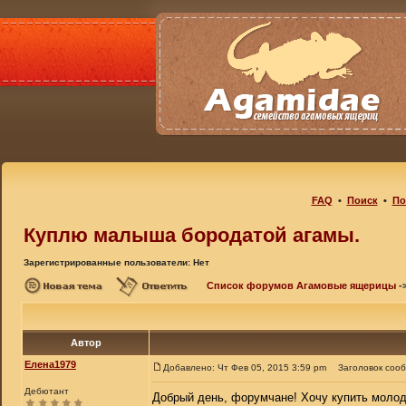
FAQ
•
Поиск
•
По
Куплю малыша бородатой агамы.
Зарегистрированные пользователи: Нет
Список форумов Агамовые ящерицы
-
Автор
Елена1979
Добавлено: Чт Фев 05, 2015 3:59 pm
Заголовок соо
Дебютант
Добрый день, форумчане! Хочу купить молоду