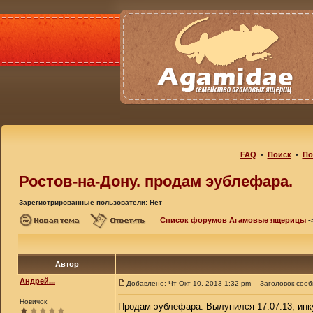
FAQ
•
Поиск
•
По
Ростов-на-Дону. продам эублефара.
Зарегистрированные пользователи: Нет
Список форумов Агамовые ящерицы
-
Автор
Андрей...
Добавлено: Чт Окт 10, 2013 1:32 pm
Заголовок соо
Новичок
Продам эублефара. Вылупился 17.07.13, ин