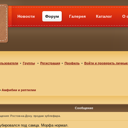
Новости
Форум
Галерея
Каталог
О 
льзователи
•
Группы
•
Регистрация
•
Профиль
•
Войти и проверить личные
>
Амфибии и рептилии
Сообщение
бщения:
Ростов-на-Дону. продам эублефара.
кубировался под самца. Морфа нормал.