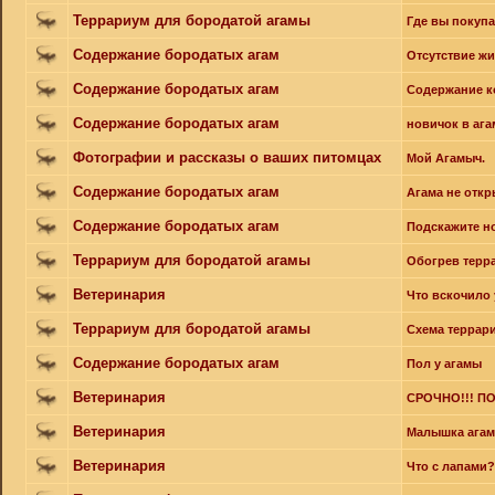
Террариум для бородатой агамы
Где вы покуп
Содержание бородатых агам
Отсутствие ж
Содержание бородатых агам
Содержание к
Содержание бородатых агам
новичок в ага
Фотографии и рассказы о ваших питомцах
Мой Агамыч.
Содержание бородатых агам
Агама не откр
Содержание бородатых агам
Подскажите н
Террариум для бородатой агамы
Обогрев терр
Ветеринария
Что вскочило 
Террариум для бородатой агамы
Схема террар
Содержание бородатых агам
Пол у агамы
Ветеринария
СРОЧНО!!! П
Ветеринария
Малышка агама
Ветеринария
Что с лапами?