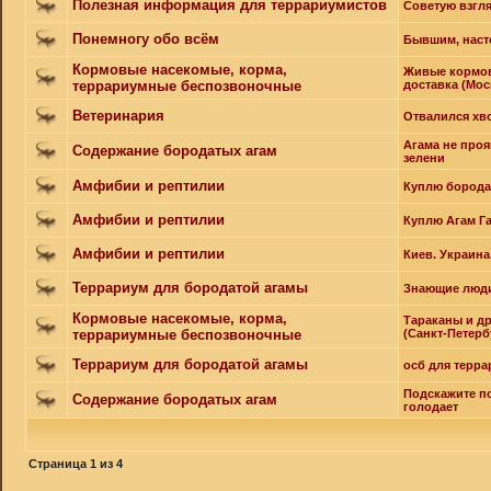
Полезная информация для террариумистов
Советую взгл
Понемногу обо всём
Бывшим, наст
Кормовые насекомые, корма,
Живые кормов
террариумные беспозвоночные
доставка (Мос
Ветеринария
Отвалился хв
Агама не проя
Содержание бородатых агам
зелени
Амфибии и рептилии
Куплю борода
Амфибии и рептилии
Куплю Агам Г
Амфибии и рептилии
Киев. Украин
Террариум для бородатой агамы
Знающие люди
Кормовые насекомые, корма,
Тараканы и д
террариумные беспозвоночные
(Санкт-Петерб
Террариум для бородатой агамы
осб для терр
Подскажите по
Содержание бородатых агам
голодает
Страница
1
из
4