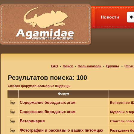
Новости
Ф
FAQ
•
Поиск
•
Пользователи
•
Группы
•
Регис
Результатов поиска: 100
Список форумов Агамовые ящерицы
Форум
Содержание бородатых агам
Вопрос про Д
Содержание бородатых агам
Муравьи в те
Ветеринария
Стоит ли спас
Фотографии и рассказы о ваших питомцах
Разведение б