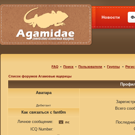
Новости
Ф
FAQ
•
Поиск
•
Пользователи
•
Группы
•
Регис
Список форумов Агамовые ящерицы
Профил
Аватара
Зарегистр
Дебютант
Всего соо
Как связаться с fant0m
Личное сообщение:
Последний
ICQ Number: