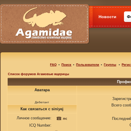
Новости
Ф
FAQ
•
Поиск
•
Пользователи
•
Группы
•
Регис
Список форумов Агамовые ящерицы
Профил
Аватара
Зарегистр
Дебютант
Всего соо
Как связаться с siniyej
Личное сообщение:
Последний
ICQ Number: