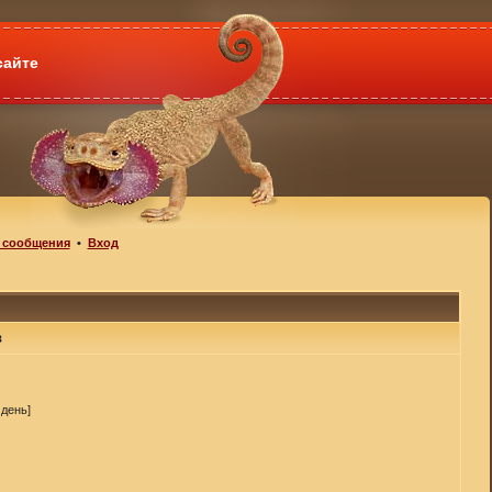
сайте
 сообщения
•
Вход
в
 день]