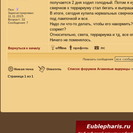
получается 2 дня ходил голодный. Потом я к
сверчков к террариуму стал бегать и выпраш
Пол:
В итоге, сегодня купила нормальных сверчков
Зарегистрирован:
11.11.2015
под лампочкой и все.
Возраст: 32
Сообщения: 7
Надо ли что-то делать, чтобы его накормить?
созреет?
Относительно, света, террариума и тд, все о
Ничего не поменялось.
Вернуться к началу
Показать сообщения:
Список форумов Агамовые ящерицы
-
Страница
1
из
1