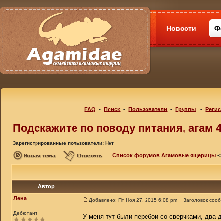
Новости
Ф
FAQ
•
Поиск
•
Пользователи
•
Группы
•
Регис
Подскажите по поводу питания, агам 4
Зарегистрированные пользователи: Нет
Список форумов Агамовые ящерицы
-
Автор
Лена
Добавлено: Пт Ноя 27, 2015 6:08 pm
Заголовок соо
Дебютант
У меня тут были перебои со сверчками, два д