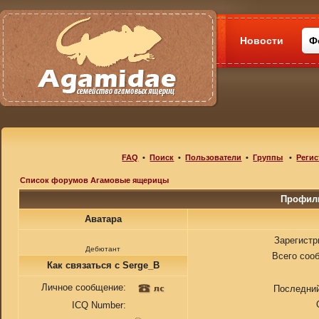
Новости
Ф
FAQ
•
Поиск
•
Пользователи
•
Группы
•
Регис
Список форумов Агамовые ящерицы
Профиль
Аватара
Зарегистр
Дебютант
Всего соо
Как связаться с Serge_B
Личное сообщение:
Последний
ICQ Number: