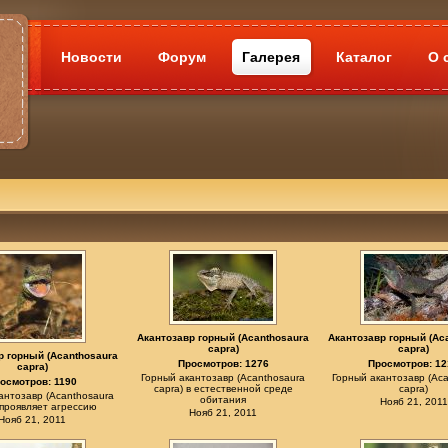
Новости
Форум
Галерея
Каталог
О 
Акантозавр горный (Acanthosaura
Акантозавр горный (Ac
capra)
capra)
р горный (Acanthosaura
Просмотров: 1276
Просмотров: 12
capra)
Горный акантозавр (Acanthosaura
Горный акантозавр (Aca
осмотров: 1190
capra) в естественной среде
capra)
антозавр (Acanthosaura
обитания
Нояб 21, 2011
 проявляет агрессию
Нояб 21, 2011
Нояб 21, 2011