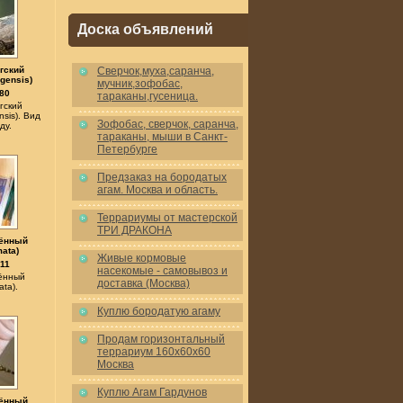
Доска объявлений
гский
Cверчок,муха,саранча,
gensis)
мучник,зофобас,
80
тараканы,гусеница.
гский
nsis). Вид
Зофобас, сверчок, саранча,
ду.
тараканы, мыши в Санкт-
Петербурге
Предзаказ на бородатых
агам. Москва и область.
Террариумы от мастерской
ТРИ ДРАКОНА
жённый
ata)
Живые кормовые
11
насекомые - самовывоз и
ённый
доставка (Москва)
ata).
Куплю бородатую агаму
Продам горизонтальный
террариум 160x60x60
Москва
Куплю Агам Гардунов
жённый