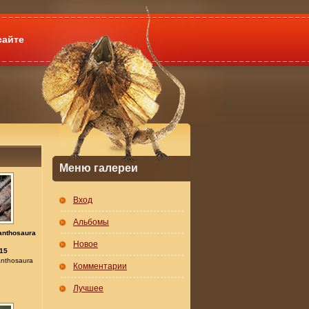
сайте
Меню галереи
Вход
Альбомы
anthosaura
Новое
15
nthosaura
Комментарии
Лучшее