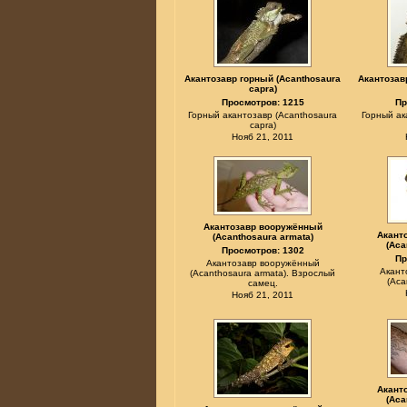
Акантозавр горный (Acanthosaura
Акантозав
capra)
Просмотров: 1215
Пр
Горный акантозавр (Acanthosaura
Горный ак
capra)
Нояб 21, 2011
Акантозавр вооружённый
Акант
(Acanthosaura armata)
(Aca
Просмотров: 1302
Пр
Акантозавр вооружённый
Акант
(Acanthosaura armata). Взрослый
(Aca
самец.
Нояб 21, 2011
Акант
(Aca