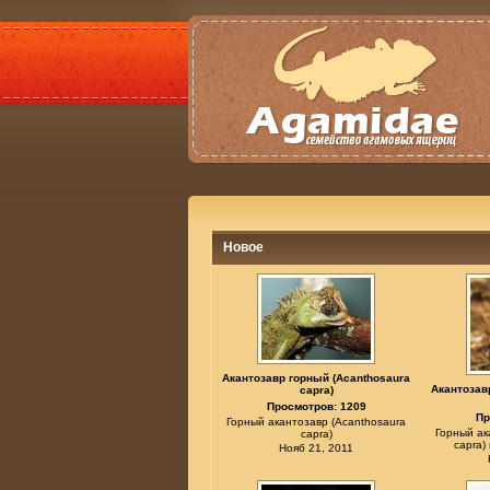
Новое
Акантозавр горный (Acanthosaura
Акантозав
capra)
Просмотров: 1209
Пр
Горный акантозавр (Acanthosaura
Горный ак
capra)
capra)
Нояб 21, 2011