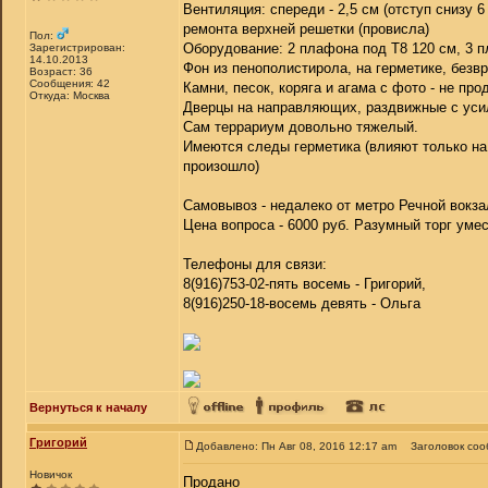
Вентиляция: спереди - 2,5 см (отступ снизу 
ремонта верхней решетки (провисла)
Пол:
Оборудование: 2 плафона под Т8 120 см, 3 п
Зарегистрирован:
14.10.2013
Фон из пенополистирола, на герметике, безв
Возраст: 36
Сообщения: 42
Камни, песок, коряга и агама с фото - не про
Откуда: Москва
Дверцы на направляющих, раздвижные с уси
Сам террариум довольно тяжелый.
Имеются следы герметика (влияют только на 
произошло)
Самовывоз - недалеко от метро Речной вокза
Цена вопроса - 6000 руб. Разумный торг умес
Телефоны для связи:
8(916)753-02-пять восемь - Григорий,
8(916)250-18-восемь девять - Ольга
Вернуться к началу
Григорий
Добавлено: Пн Авг 08, 2016 12:17 am
Заголовок соо
Новичок
Продано