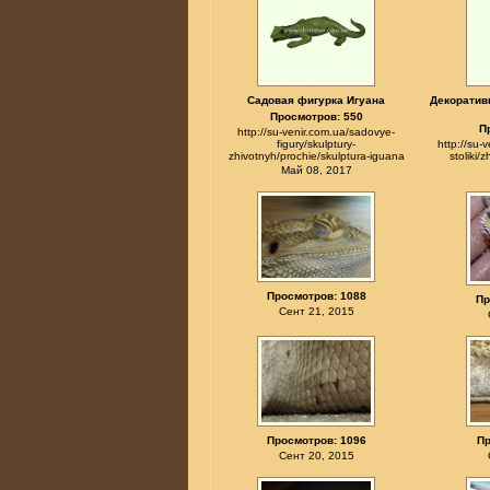
Садовая фигурка Игуана
Декоратив
Просмотров: 550
П
http://su-venir.com.ua/sadovye-
figury/skulptury-
http://su-
zhivotnyh/prochie/skulptura-iguana
stoliki/
Май 08, 2017
Просмотров: 1088
Пр
Сент 21, 2015
Просмотров: 1096
Пр
Сент 20, 2015