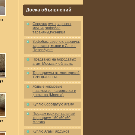
Доска объявлений
51
Cверчок,муха,саранча,
мучник,зофобас,
тараканы,гусеница.
Зофобас, сверчок, саранча,
тараканы, мыши в Санкт-
Петербурге
Предзаказ на бородатых
агам. Москва и область.
Террариумы от мастерской
ТРИ ДРАКОНА
37
Живые кормовые
насекомые - самовывоз и
доставка (Москва)
Куплю бородатую агаму
Продам горизонтальный
террариум 160x60x60
79
Москва
Куплю Агам Гардунов