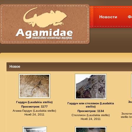
Новости
Ф
Новое
Зо
Гардун (Laudakia stellio)
Гардун или стеллион (Laudakia
Просмотров: 1177
stellio)
Агама-Гардун (Laudakia stellio)
Просмотров: 1134
Золоти
Нояб 24, 2011
Стеллион (Laudakia stellio)
stellio 
Нояб 24, 2011