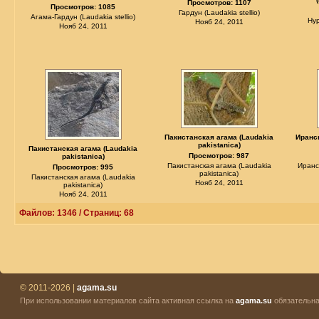
Просмотров: 1107
Просмотров: 1085
Гардун (Laudakia stellio)
Агама-Гардун (Laudakia stellio)
Ну
Нояб 24, 2011
Нояб 24, 2011
Пакистанская агама (Laudakia
Иранск
pakistanica)
Пакистанская агама (Laudakia
Просмотров: 987
pakistanica)
Пакистанская агама (Laudakia
Иранс
Просмотров: 995
pakistanica)
Пакистанская агама (Laudakia
Нояб 24, 2011
pakistanica)
Нояб 24, 2011
Файлов: 1346 / Страниц: 68
© 2011-2026 |
agama.su
При использовании материалов сайта активная ссылка на
agama.su
обязательна