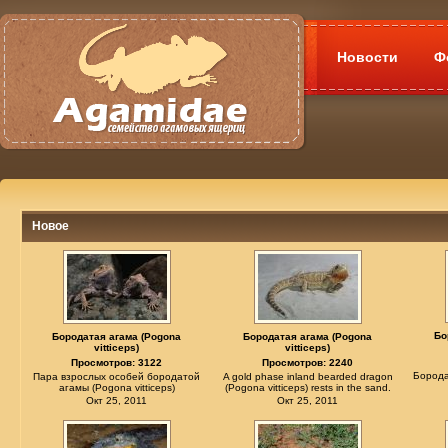
Новости
Ф
Новое
Бо
Бородатая агама (Pogona
Бородатая агама (Pogona
vitticeps)
vitticeps)
Просмотров: 3122
Просмотров: 2240
Борода
Пара взрослых особей бородатой
A gold phase inland bearded dragon
агамы (Pogona vitticeps)
(Pogona vitticeps) rests in the sand.
Окт 25, 2011
Окт 25, 2011