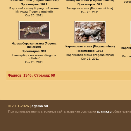
есте
Просмотров: 1021
Просмотров: 977
Взрослый самец бородатой агамы
Западная агама (Pogona minima).
Митчела (Pogona mitchelli)
Окт 25, 2011
Окт 25, 2011
Налларборская агама (Pogona
Карликовая агама (Pogona minor)
nullarbor)
Карлик
Просмотров: 1082
Просмотров: 991
Карликовая агама (Pogona minor)
Налларборская агама (Pogona
Карли
nullarbor)
Окт 25, 2011
Окт 25, 2011
Файлов: 1346 / Страниц: 68
© 2011-2026 |
agama.su
При использовании материалов сайта активная ссылка на
agama.su
обязательна