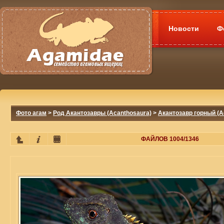
Новости
Ф
Фото агам
>
Род Акантозавры (Acanthosaura)
>
Акантозавр горный (A
ФАЙЛОВ 1004/1346