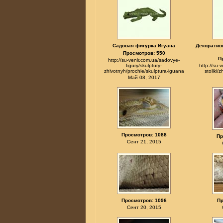
Садовая фигурка Игуана
Декоратив
Просмотров: 550
П
http://su-venir.com.ua/sadovye-
figury/skulptury-
http://su-
zhivotnyh/prochie/skulptura-iguana
stoliki/
Май 08, 2017
Просмотров: 1088
Пр
Сент 21, 2015
Просмотров: 1096
Пр
Сент 20, 2015