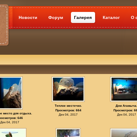
Новости
Форум
Галерея
Каталог
О 
Теплое местечко.
Дом Агамыча
Просмотров: 664
Просмотров: 6
е место для отдыха.
Дек 04, 2017
Дек 04, 2017
росмотров: 646
Дек 04, 2017