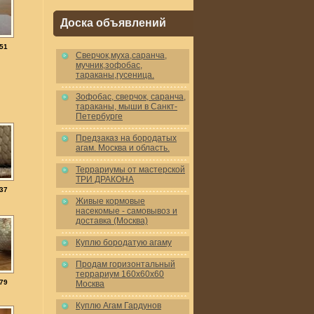
Доска объявлений
51
Cверчок,муха,саранча,
мучник,зофобас,
тараканы,гусеница.
Зофобас, сверчок, саранча,
тараканы, мыши в Санкт-
Петербурге
Предзаказ на бородатых
агам. Москва и область.
Террариумы от мастерской
ТРИ ДРАКОНА
37
Живые кормовые
насекомые - самовывоз и
доставка (Москва)
Куплю бородатую агаму
Продам горизонтальный
террариум 160x60x60
79
Москва
Куплю Агам Гардунов