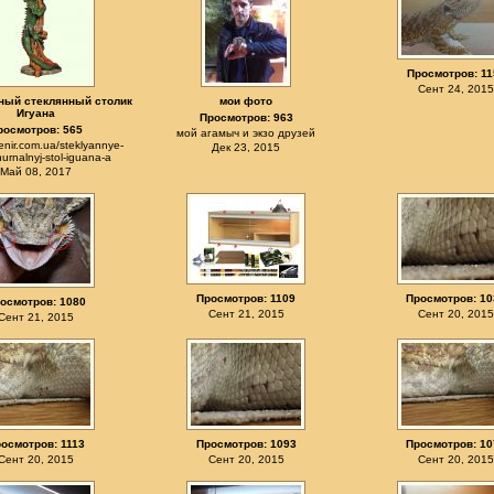
Просмотров: 11
Сент 24, 2015
ный стеклянный столик
мои фото
Игуана
Просмотров: 963
росмотров: 565
мой агамыч и экзо друзей
venir.com.ua/steklyannye-
Дек 23, 2015
zhurnalnyj-stol-iguana-a
Май 08, 2017
Просмотров: 1109
Просмотров: 10
осмотров: 1080
Сент 21, 2015
Сент 20, 2015
Сент 21, 2015
осмотров: 1113
Просмотров: 1093
Просмотров: 10
Сент 20, 2015
Сент 20, 2015
Сент 20, 2015