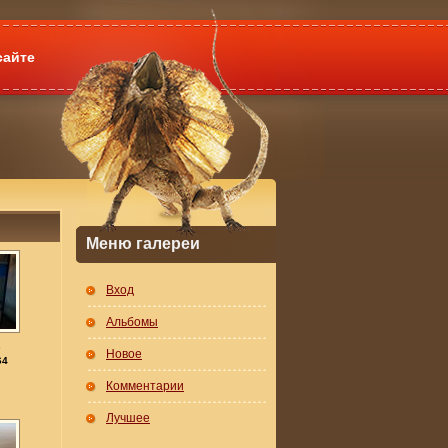
сайте
Меню галереи
Вход
Альбомы
.
Новое
64
Комментарии
Лучшее