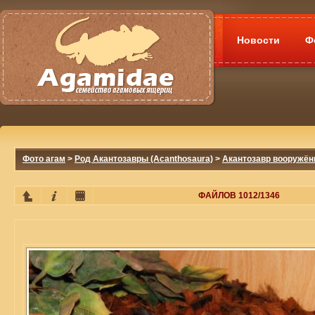
Новости
Ф
Фото агам
>
Род Акантозавры (Acanthosaura)
>
Акантозавр вооружённ
ФАЙЛОВ 1012/1346