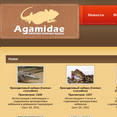
Новости
Ф
Новое
Крокодиловый кайман (Caiman
Крокодиловый кайман (Caiman
crocodilus)
crocodilus)
(
Просмотров: 1340
Просмотров: 1337
Иллюстрация к публикации о
Иллюстрация к статье и
содержании крокодиловых
содержании крокодиловых
И
кайманов в домашнем террариуме
кайманов
содерж
Сент 20, 2011
Сент 20, 2011