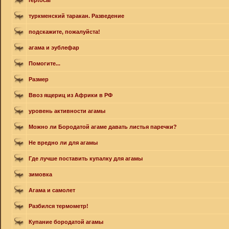
reptocal
туркменский таракан. Разведение
подскажите, пожалуйста!
агама и эублефар
Помогите...
Размер
Ввоз ящериц из Африки в РФ
уровень активности агамы
Можно ли Бородатой агаме давать листья паречки?
Не вредно ли для агамы
Где лучше поставить купалку для агамы
зимовка
Агама и самолет
Разбился термометр!
Купание бородатой агамы