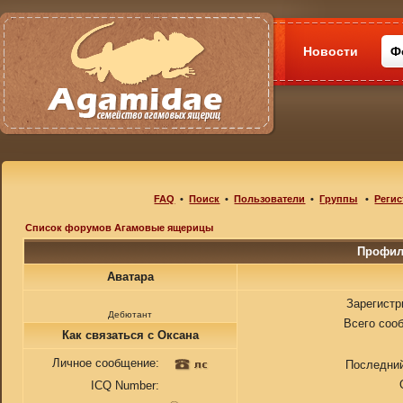
Новости
Ф
FAQ
•
Поиск
•
Пользователи
•
Группы
•
Регис
Список форумов Агамовые ящерицы
Профил
Аватара
Зарегистр
Дебютант
Всего соо
Как связаться с Оксана
Личное сообщение:
Последний
ICQ Number: