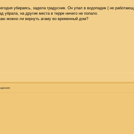
Сегодня убираясь, задела градусник. Он упал в водопадик ( не работающ
д убрала, на другие места в терре ничего не попало.
знаю можно ли вернуть агаму во временный дом?
бщения: