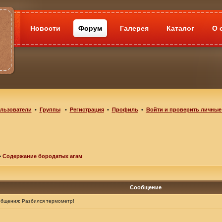
Новости
Форум
Галерея
Каталог
О 
льзователи
•
Группы
•
Регистрация
•
Профиль
•
Войти и проверить личные
>
Содержание бородатых агам
Сообщение
общения:
Разбился термометр!