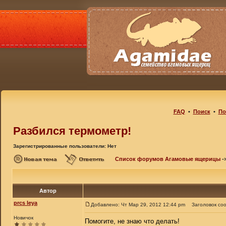
FAQ
•
Поиск
•
По
Разбился термометр!
Зарегистрированные пользователи: Нет
Список форумов Агамовые ящерицы
-
Автор
prcs leya
Добавлено: Чт Мар 29, 2012 12:44 pm
Заголовок со
Новичок
Помогите, не знаю что делать!