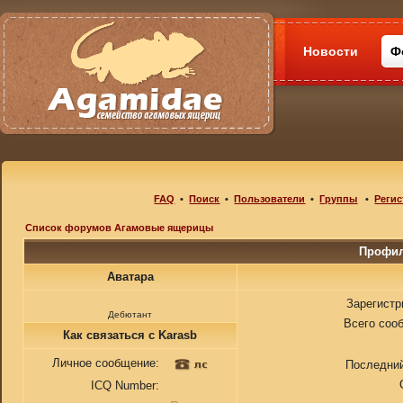
Новости
Ф
FAQ
•
Поиск
•
Пользователи
•
Группы
•
Регис
Список форумов Агамовые ящерицы
Профил
Аватара
Зарегистр
Дебютант
Всего соо
Как связаться с Karasb
Личное сообщение:
Последний
ICQ Number: