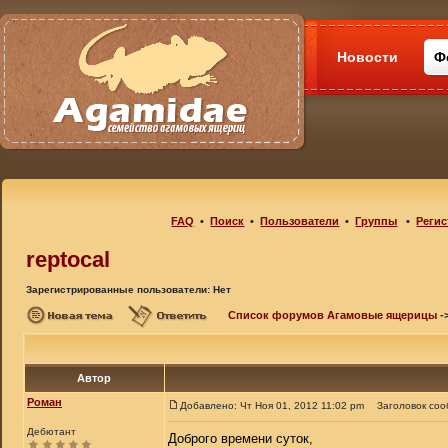
Новости
Ф
FAQ
•
Поиск
•
Пользователи
•
Группы
•
Регис
reptocal
Зарегистрированные пользователи: Нет
Список форумов Агамовые ящерицы
-
Автор
Роман
Добавлено: Чт Ноя 01, 2012 11:02 pm
Заголовок соо
Дебютант
Доброго времени суток,