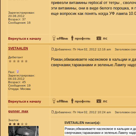
привезли витамины reptocal от тетры , сволоч
эти витамины, они в виде белого порошка, я 
Зарегистрирован:
еще вопросик как понять когда УФ лампа 10.0
20.08.2012
Возраст: 37
Сообщения: 16
Вернуться к началу
SVETAALEN
Добавлено: Пт Ноя 02, 2012 12:16 am
Заголовок со
Дебютант
Роман,обмакиваете насекомое в кальции и д
сверчками,тараканами и зеленью.Лампу надо
Пол:
Зарегистрирован:
06.03.2012
Возраст: 45
Сообщения: 19
Откуда: Москва
Вернуться к началу
gunner_max
Добавлено: Пт Ноя 02, 2012 10:24 am
Заголовок со
Знаток
SVETAALEN писал(а):
Роман,обмакиваете насекомое в кальции и д
сверчками,тараканами и зеленью.Лампу надо