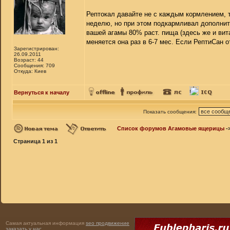
Рептокал давайте не с каждым кормлением, т
неделю, но при этом подкармливал дополнит
вашей агамы 80% раст. пища (здесь же и вит
меняется она раз в 6-7 мес. Если РептиСан от
Зарегистрирован:
26.09.2011
Возраст: 44
Сообщения: 709
Откуда: Киев
Вернуться к началу
Показать сообщения:
Список форумов Агамовые ящерицы
-
Страница
1
из
1
Самая актуальная информация
seo продвижение
заказать у нас
.