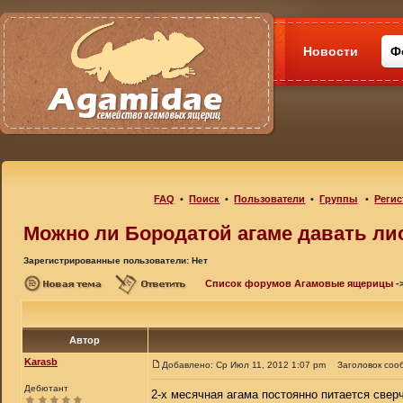
Новости
Ф
FAQ
•
Поиск
•
Пользователи
•
Группы
•
Регис
Можно ли Бородатой агаме давать ли
Зарегистрированные пользователи: Нет
Список форумов Агамовые ящерицы
-
Автор
Karasb
Добавлено: Ср Июл 11, 2012 1:07 pm
Заголовок соо
Дебютант
2-х месячная агама постоянно питается свер