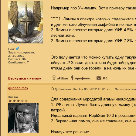
Например про УФ-лампу. Вот к примеру так
"""""1. Лампы в спектре которых содержитс
и для мягкого облучения амфибий и ночных 
2. Лампы в спектре которых доля УФВ 4-5%.
лесной зоны.
2. Лампы в спектре которых доля УФВ 7-8%. 
Пол:
Зарегистрирован:
27.10.2012
Это получается что можно купить одну таку
Возраст: 36
облучать? Значит достаточно будет оборудов
Сообщения: 7
чтобы днём они обе горели, а на ночь их обе
Вернуться к началу
gunner_max
Добавлено: Пн Ноя 05, 2012 10:01 am
Заголовок со
Знаток
Для содержания бородатой агамы необходим
1. УФ-лампа. Лучше брать длинную лампу (п
патрон).
Идеальный вариант ReptiSun 10.0 (производит
2. Зеркальная лампа, она же точечная, она ж
Наилучшее решение.