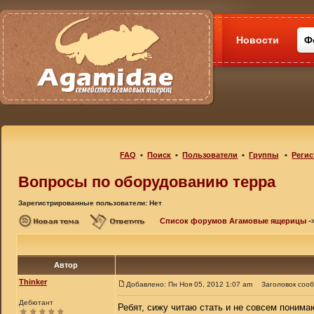
Новости
Ф
FAQ
•
Поиск
•
Пользователи
•
Группы
•
Регис
Вопросы по оборудованию терра
Зарегистрированные пользователи: Нет
Список форумов Агамовые ящерицы
-
Автор
Thinker
Добавлено: Пн Ноя 05, 2012 1:07 am
Заголовок соо
Дебютант
Ребят, сижу читаю стать и не совсем поним