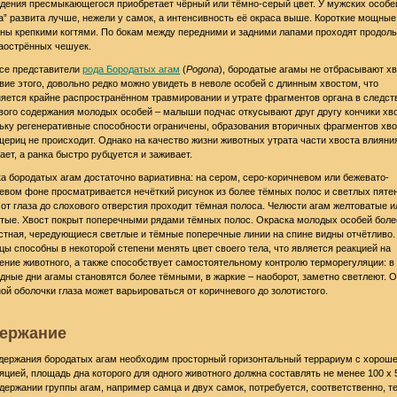
дения пресмыкающегося приобретает чёрный или тёмно-серый цвет. У мужских особе
а” развита лучше, нежели у самок, а интенсивность её окраса выше. Короткие мощны
ны крепкими когтями. По бокам между передними и задними лапами проходят продол
аострённых чешуек.
все представители
рода Бородатых агам
(
Pogona
), бородатые агамы не отбрасывают хв
вие этого, довольно редко можно увидеть в неволе особей с длинным хвостом, что
яется крайне распространённом травмировании и утрате фрагментов органа в следст
вого содержания молодых особей – малыши подчас откусывают друг другу кончики хво
ьку регенеративные способности ограничены, образования вторичных фрагментов хво
щериц не происходит. Однако на качество жизни животных утрата части хвоста влияни
ает, а ранка быстро рубцуется и заживает.
а бородатых агам достаточно вариативна: на сером, серо-коричневом или бежевато-
евом фоне просматривается нечёткий рисунок из более тёмных полос и светлых пятен
 от глаза до слохового отверстия проходит тёмная полоса. Челюсти агам желтоватые и
тые. Хвост покрыт поперечными рядами тёмных полос. Окраска молодых особей боле
стная, чередующиеся светлые и тёмные поперечные линии на спине видны отчётливо.
ы способны в некоторой степени менять цвет своего тела, что является реакцией на
ение животного, а также способствует самостоятельному контролю терморегуляции: в
дные дни агамы становятся более тёмными, в жаркие – наоборот, заметно светлеют. 
ой оболочки глаза может варьироваться от коричневого до золотистого.
ержание
держания бородатых агам необходим просторный горизонтальный террариум с хорош
яцией, площадь дна которого для одного животного должна составлять не менее 100 х 
держании группы агам, например самца и двух самок, потребуется, соответственно, 