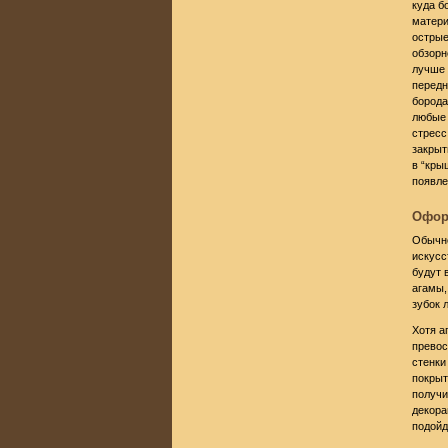
куда б
матери
острые
обзорн
лучше 
передн
борода
любые 
стресс
закрыт
в “кры
появле
Офор
Обычно
искусс
будут 
агамы,
зубок 
Хотя а
превос
стенки
покрыт
получи
декора
подойд