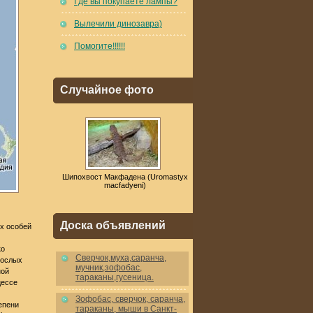
Где вы покупаете лампы?
Вылечили динозавра)
Помогите!!!!!!
Случайное фото
Шипохвост Макфадена (Uromastyx
macfadyeni)
Доска объявлений
ых особей
ко
Cверчок,муха,саранча,
рослых
мучник,зофобас,
ной
тараканы,гусеница.
цессе
Зофобас, сверчок, саранча,
епени
тараканы, мыши в Санкт-