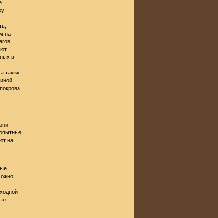
е
ку
ть,
м на
агов
ают
тных в
 а также
чиной
покрова.
они
бопытные
ют на
вые
можно
сходной
рые