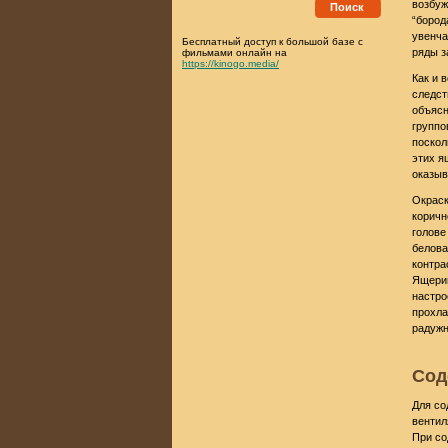
возбуж
Поиск
“бород
увенча
Бесплатный доступ к большой базе с
ряды з
фильмами онлайн на
https://kinogo.media/
Как и 
следст
объясн
группо
поскол
этих я
оказыв
Окраск
коричн
голове
белова
контра
Ящериц
настро
прохла
радужн
Сод
Для со
вентил
При со