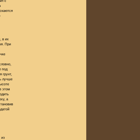
мп с
а
ускаются
о
 в их
ня. При
очке
словно,
е под
 грунт,
сь лучше
высоте
в этом
водить
ху, а
становив
одатой
 из