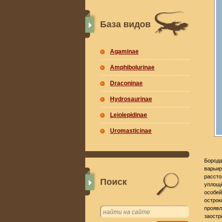
База видов
Agaminae
Amphibolurinae
Draconinae
Hydrosaurinae
Leiolepidinae
Uromasticinae
Борода
варьир
рассто
Поиск
уплощё
особей
острок
проявл
заостр