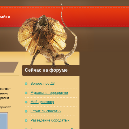
сайте
Сейчас на форуме
Вопрос про Д3
аселяют
Муравьи в террариуме
венно
тралии.
Мой динозавр
пунктах.
Стоит ли спасать?
Разведение бородатых