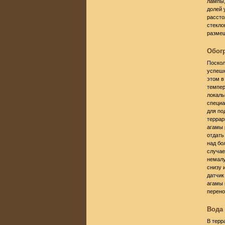
лампы,
долей 
рассто
стекло
размещ
Обог
Поскол
успешн
этом в
темпер
локаль
специа
для по
террар
агамы 
отдать
над бо
случае
немалу
снизу 
датчик
агамы 
перено
Вода 
В терр