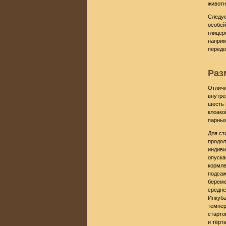
животн
Следуе
особей
глицер
наприм
передо
Раз
Отличи
внутре
шесть 
клоако
парных
Для ст
продол
индиви
опуска
кормле
подсаж
береме
средне
Инкуба
темпер
старто
и тёрт