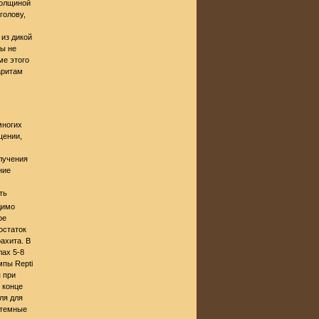
толщиной
голову,
из дикой
мы не
ме этого
аритам
 многих
щении,
лучения
ние
ть
димо
ое
остаток
ахита. В
ах 5-8
пы Repti
я при
 конце
ля для
итемные