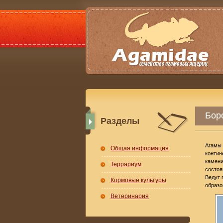
Боро
Разделы
Агамы 
Общая информация
контин
камени
Террариум
состоя
Ведут 
Кормовые культуры
образо
Ветеринария