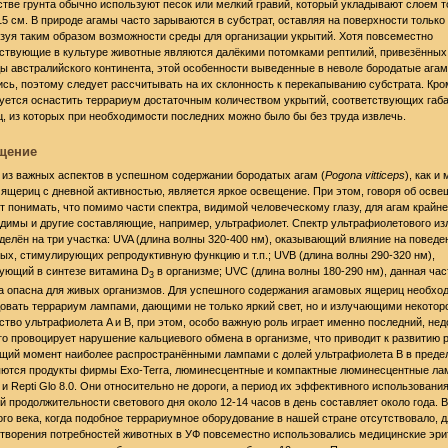
стве грунта обычно используют песок или мелкий гравий, который укладывают слоем 
15 см. В природе агамы часто зарываются в субстрат, оставляя на поверхности только 
зуя таким образом возможности среды для организации укрытий. Хотя повсеместно
ствующие в культуре животные являются далёкими потомками рептилий, привезённых 
ы австралийского континента, этой особенности выведенные в неволе бородатые ага
сь, поэтому следует рассчитывать на их склонность к перекапыванию субстрата. Кро
уется оснастить террариум достаточным количеством укрытий, соответствующих габ
, из которых при необходимости последних можно было бы без труда извлечь.
щение
из важных аспектов в успешном содержании бородатых агам (
Pogona vitticeps
), как и
 ящериц с дневной активностью, является яркое освещение. При этом, говоря об осве
т понимать, что помимо части спектра, видимой человеческому глазу, для агам крайне
димы и другие составляющие, например, ультрафиолет. Спектр ультрафиолетового из
делён на три участка: UVA (длина волны 320-400 нм), оказывающий влияние на поведе
ых, стимулирующих репродуктивную функцию и т.п.; UVB (длина волны 290-320 нм),
ующий в синтезе витамина D
в организме; UVC (длина волны 180-290 нм), данная час
3
а опасна для живых организмов. Для успешного содержания агамовых ящериц необхо
овать террариум лампами, дающими не только яркий свет, но и излучающими некотор
ство ультрафиолета A и B, при этом, особо важную роль играет именно последний, нед
го провоцирует нарушение кальциевого обмена в организме, что приводит к развитию р
щий момент наиболее распространёнными лампами с долей ультрафиолета B в предел
ются продукты фирмы Exo-Terra, люминесцентные и компактные люминесцентные лам
0 и Repti Glo 8.0. Они относительно не дороги, а период их эффективного использовани
й продолжительности светового дня около 12-14 часов в день составляет около года. В
го века, когда подобное террариумное оборудование в нашей стране отсутствовало, д
творения потребностей животных в УФ повсеместно использовались медицинские эр