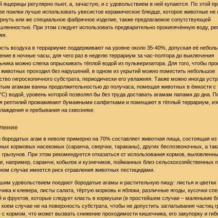
й ящерицы регулярно пьют, а, зачастую, и с удовольствием в ней купаются. По этой пр
ве поилки лучше использовать увесистое керамическое блюдце, которое животные не 
рнуть или же специальное фабричное изделие, также предлагаемое сопутствующей
ленностью. При этом следует использовать предварительно прокипячённую воду, ре
яя.
сть воздуха в террариуме поддерживают на уровне около 35-40%, допуская её небол
ние в ночные часы, для чего раз в неделю террариум за час-полтора до выключения
ьника можно слегка опрыскивать тёплой водой из пульверизатора. Для того, чтобы про
 животных проходил без нарушений, в одном из укрытий можно поместить небольшое
ство гигроскопичного субстрата, периодически его увлажняя. Также можно иногда уст
тым агамам ванны продолжительностью до получаса, помещая животных в ёмкости с 
 °C) водой, уровень которой позволял бы без труда доставать агамам лапами до дна. П
я рептилий промакивают бумажными салфетками и помещают в тёплый террариум, из
лаждения и пребывания на сквозняке.
ление
 бородатых агам в неволе примерно на 70% составляет животная пища, состоящая из
ных кормовых насекомых (саранча, сверчки, тараканы), других беспозвоночных, а так
 грызунов. При этом рекомендуется отказаться от использования кормов, выловленны
е, например, саранчи, кобылок и кузнечиков, пойманных близ сельскохозяйственных п
ном случае имеется риск отравления животных пестицидами.
шим удовольствием поедают бородатые агамы и растительную пищу: листья и цветки
чика и клевера, листы салата, тёртую морковь и яблоки, различные ягоды, кусочки сп
 и фруктов, которые следует класть в кормушки (в простейшем случае – маленькие б
в коем случае не на поверхность субстрата, чтобы не допустить заглатывания частиц г
 с кормом, что может вызвать снижение проходимости кишечника, его закупорку и гиб