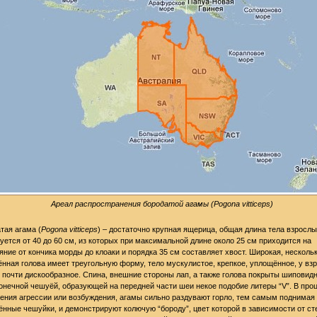
Ареал распространения бородатой агамы (Pogona vitticeps)
тая агама (
Pogona vitticeps
) – достаточно крупная ящерица, общая длина тела взросл
уется от 40 до 60 см, из которых при максимальной длине около 25 см приходится на
яние от кончика морды до клоаки и порядка 35 см составляет хвост. Широкая, несколь
нная голова имеет треугольную форму, тело мускулистое, крепкое, уплощённое, у вз
 почти дискообразное. Спина, внешние стороны лап, а также голова покрыты шиповид
онечной чешуёй, образующей на передней части шеи некое подобие литеры “V”. В про
ения агрессии или возбуждения, агамы сильно раздувают горло, тем самым поднимая
ённые чешуйки, и демонстрируют колючую “бороду”, цвет которой в зависимости от ст