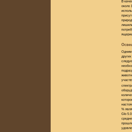
В каче
около 
исполь
присут
природ
лишили
потреб
ящериц
Осве
Одним 
других
следуе
необхо
подраз
животн
участв
спектр
оборуд
количе
которо
настоя
% явля
Glo 5.
средне
прошло
удовле