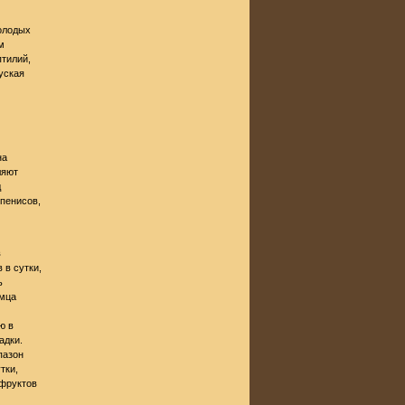
молодых
м
птилий,
уская
на
ляют
д
ипенисов,
в
 в сутки,
ь
амца
ю в
адки.
пазон
тки,
 фруктов