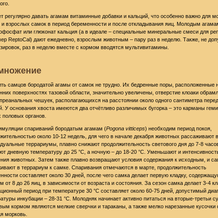
ого.
т регулярно давать агамам витаминные добавки и кальций, что особенно важно для 
 и взрослых самок в период беременности и после откладывания яиц. Молодым агама
офосфат или глюконат кальция (а в идеале – специальные минеральные смеси для ре
ер ReptoCal) дают ежедневно, взрослым животным – пару раз в неделю. Также, не доп
зировок, раз в неделю вместе с кормом вводятся мультивитамины.
множение
ть самцов бородатой агамы от самок не трудно. Их бедренные поры, расположенные 
нних поверхностях тазовой области, значительно увеличены, отверстие клоаки обрам
преанальных чешуек, располагающихся на расстоянии около одного сантиметра пере
й. У основания хвоста имеются два отчётливо различимых бугорка – это карманы гем
 половых органов.
имуляции спариваний бородатым агамам (
Pogona vitticeps
) необходим период покоя,
жительностью около 10-12 недель, для чего в начале декабря животных рассаживают 
дуальные террариумы, плавно снижают продолжительность светового дня до 7-8 часов
ют дневную температуру до 25 °C, а ночную – до 18-20 °C. Уменьшают и интенсивност
ния животных. Затем также плавно возвращают условия содержания к исходным, и с
ивают в террариум к самке. Спаривания отмечаются в марте, продолжительность
нности составляет около 30 дней, после чего самка делает первую кладку, содержащу
м от 8 до 26 яиц, в зависимости от возраста и состояния. За сезон самка делает 3-4 кл
ционный период при температуре 30 °C составляет около 60-75 дней, допустимый диа
атуры инкубации – 28-31 °C. Молодняк начинает активно питаться на вторые-третьи су
вым кормом являются мелкие сверчки и тараканы, а также мелко нарезанные кусочки
ая морковь.