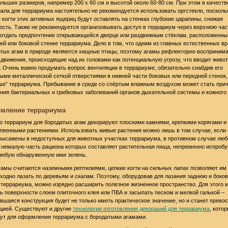
ольших размеров, например 200 х 60 см и высотой около 60-80 см. При этом в качеств
ала для террариума настоятельно не рекомендуется использовать оргстекло, посколь
 когти этих активных ящериц будут оставлять на стенках глубокие царапины, снижая
ость. Также не рекомендуется организовывать доступ в террариум через верхнюю час
отдать предпочтение открывающейся дверце или раздвижным стёклам, расположенны
ей или боковой стенке террариума. Дело в том, что одним из главных естественных вр
тых агам в природе являются хищные птицы, поэтому агамы рефлекторно восприним
движения, происходящие над их головами как потенциальную угрозу, что вводит живо
. Очень важно продумать вопрос вентиляции в террариуме, обязательно снабдив его
ыми металлической сеткой отверстиями в нижней части боковых или передней стенок,
ше” террариума. Пребывание в среде со спёртым влажным воздухом может стать при
ния бактериальных и грибковых заболеваний органов дыхательной системы и кожного 
мление террариума
 террариум для бородатых агам декорируют плоскими камнями, крепкими корягами и
твенными растениями. Использовать живые растения можно лишь в том случае, если 
высажены в недоступных для животных участках террариума, в противном случае лю
 немалую часть рациона которых составляет растительная пища, непременно испробу
любую обнаруженную ими зелень.
гамы считаются наземными рептилиями, цепкие когти на сильных лапах позволяют им
ходно лазать по деревьям и скалам. Поэтому, оборудовав для лазания заднюю и боко
 террариума, можно изрядно расширить полезное жизненное пространство. Для этого 
ь поверхности слоем плиточного клея или ПВА и засыпать песком и мелкой галькой –
вшаяся конструкция будет не только иметь практическое значение, но и станет прево
цией. Существуют и другие
технологии изготовления декораций для террариума
, кото
ут для оформления террариума с бородатыми агамами.