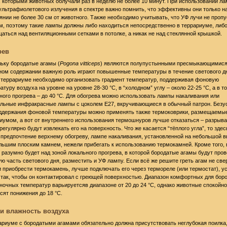
 которыми животных облучали раз в неделю не более 10 минут. При использовании ла
ультрафиолетового излучения в спектре важно помнить, что эффективны они только н
янии не более 30 см от животного. Также необходимо учитывать, что УФ лучи не проп
м, поэтому такие лампы должны либо находиться непосредственно в террариуме, либ
аться над вентиляционными сетками в потолке, а никак не над стеклянной крышкой.
рев
ьку бородатые агамы (
Pogona vitticeps
) являются полупустынными пресмыкающимися,
ом содержании важную роль играют повышенные температуры в течение светового д
 террариуме необходимо организовать градиент температур, поддерживая фоновую
атуру воздуха на уровне на уровне 28-30 °C, в “холодном” углу – около 22-25 °C, а в т
ного прогрева – до 40 °C. Для обогрева можно использовать лампы накаливания или
льные инфракрасные лампы с цоколем E27, вкручивающиеся в обычный патрон. Безу
ддержания фоновой температуры можно применять также термоковрики, размещаемы
иумом, а вот от внутреннего использования термошнуров лучше отказаться – разрывая
регулярно будут извлекать его на поверхность. Что же касается “тёплого угла”, то зде
 предпочтение верхнему обогреву, лампе накаливания, установленной на небольшой 
льшим плоским камнем, нежели прибегать к использованию термокамней. Кроме того, 
 разумно будет над зоной локального прогрева, в которой бородатые агамы будут про
ю часть светового дня, разместить и УФ лампу. Если всё же решите греть агам не свер
и приобрести термокамень, лучше подключать его через термореле (или термостат), у
 так, чтобы он контактировал с греющей поверхностью. Диапазон комфортных для бор
ночных температур варьируетсяв диапазоне от 20 до 24 °C, однако животные спокойно
сят понижения до 18 °C.
и влажность воздуха
ариуме с бородатыми агамами обязательно должна присутствовать неглубокая поилка,