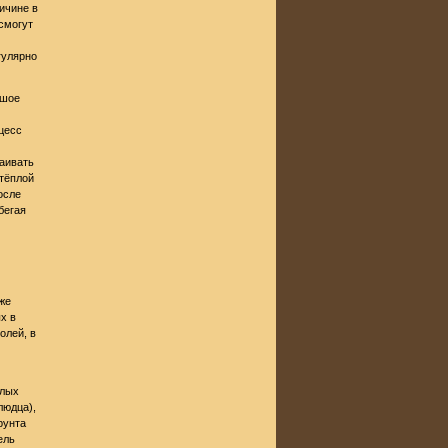
ичине в
смогут
гулярно
ьшое
цесс
раивать
тёплой
осле
бегая
же
х в
олей, в
елых
людца),
рунта
ель