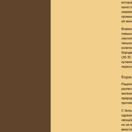
которо
качест
переве
промыш
её мен
Влажно
повыше
светил
линьки
количе
борода
(30-35
купани
переох
Корм
Рацион
различ
мелких
природ
против
С боль
одуван
овощей
но ни 
вместе