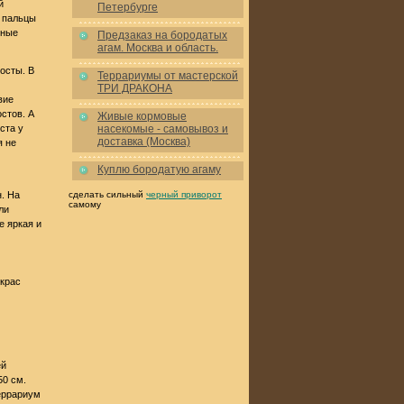
й
Петербурге
е пальцы
ьные
Предзаказ на бородатых
агам. Москва и область.
осты. В
Террариумы от мастерской
ТРИ ДРАКОНА
вие
стов. А
Живые кормовые
ста у
насекомые - самовывоз и
доставка (Москва)
я не
Куплю бородатую агаму
. На
сделать сильный
черный приворот
самому
ли
е яркая и
Окрас
ей
50 см.
террариум