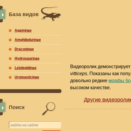
База видов
Agaminae
Amphibolurinae
Draconinae
Hydrosaurinae
Видеоролик демонстрирует
Leiolepidinae
vitticeps
. Показаны как поп
Uromasticinae
довольно редкие
морфы бо
высоком качестве.
Другие видеоролик
Поиск