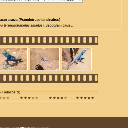
кая агама (Pseudotrapelus sinaitus)
ма
(
Pseudotrapelus sinaitus
). Взрослый самец.
 - Голосов: 9)
 ссылка на
agama.su
обязательна.