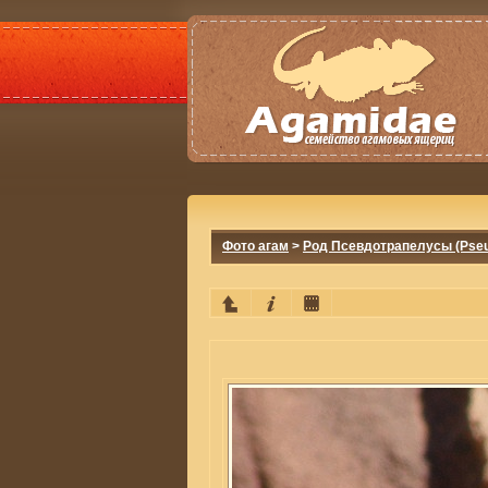
Фото агам
>
Род Псевдотрапелусы (Pseu