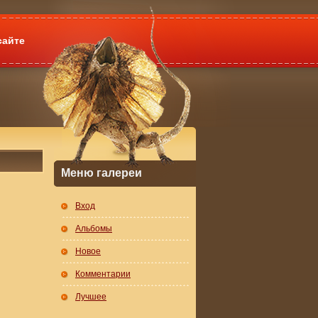
сайте
Меню галереи
Вход
Альбомы
Новое
Комментарии
Лучшее