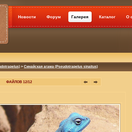
Новости
Форум
Галерея
Каталог
О 
dotrapelus)
>
Синайская агама (Pseudotrapelus sinaitus)
ФАЙЛОВ 12/12