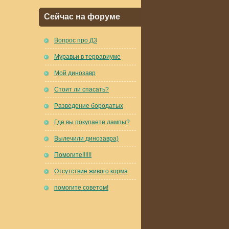
Сейчас на форуме
Вопрос про Д3
Муравьи в террариуме
Мой динозавр
Стоит ли спасать?
Разведение бородатых
Где вы покупаете лампы?
Вылечили динозавра)
Помогите!!!!!!
Отсутствие живого корма
помогите советом!