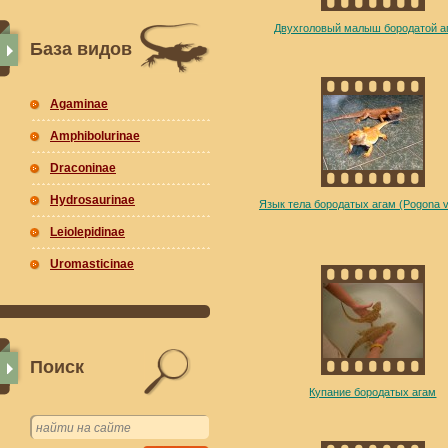
Двухголовый малыш бородатой а
База видов
Agaminae
Amphibolurinae
Draconinae
Hydrosaurinae
Язык тела бородатых агам (Pogona vi
Leiolepidinae
Uromasticinae
Поиск
Купание бородатых агам