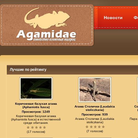
Новости
Ф
Лучшие по рейтингу
Коричневая базухая агама
Агама Столички (Laudakia
С
(Aphaniotis fusca)
stoliczkana)
Просмотров: 1249
Просмотров: 939
Коричневая базухая агама
Агама Столички (Laudakia
Пара
(Aphaniotis fusca) в естественной
stoliczkana)
среде обитания.
(7 голосов)
(17 голосов)