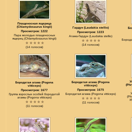
Плащеносная ящерица
(Chlamydosaurus kingii)
Гардун (Laudakia stellio)
Бо
Просмотров: 1222
Просмотров: 1223
Пара молодых плащеносных
Агама-Гардун (Laudakia stellio)
ящериц (Chlamydosaurus kingii)
Борода
(14 голосов)
(14 голосов)
У
Бородатая агама (Pogona
Бородатая агама (Pogona
(Ph
vitticeps)
vitticeps)
Просмотров: 1675
Просмотров: 1677
Бородатая агама (Pogona vitticeps)
Группа взрослых особей бородатой
(Ph
агамы (Pogona vitticeps)
И
(11 голосов)
(11 голосов)