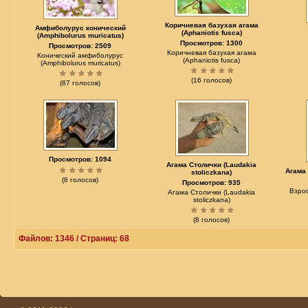
Коричневая базухая агама
Амфиболурус конический
(Aphaniotis fusca)
(Amphibolurus muricatus)
Просмотров: 1300
Просмотров: 2509
Коричневая базухая агама
Конический амфиболурус
(Aphaniotis fusca)
(Amphibolurus muricatus)
(16 голосов)
(87 голосов)
Просмотров: 1094
Агама Столички (Laudakia
Агама 
stoliczkana)
(8 голосов)
Просмотров: 935
Взро
Агама Столички (Laudakia
stoliczkana)
(8 голосов)
Файлов: 1346 / Страниц: 68