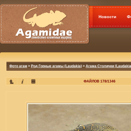
Новости
Ф
Фото агам
>
Род Горные агамы (Laudakia)
>
Агама Столички (Laudakia 
ФАЙЛОВ 178/1346