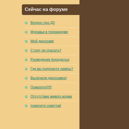
Сейчас на форуме
Вопрос про Д3
Муравьи в террариуме
Мой динозавр
Стоит ли спасать?
Разведение бородатых
Где вы покупаете лампы?
Вылечили динозавра)
Помогите!!!!!!
Отсутствие живого корма
помогите советом!