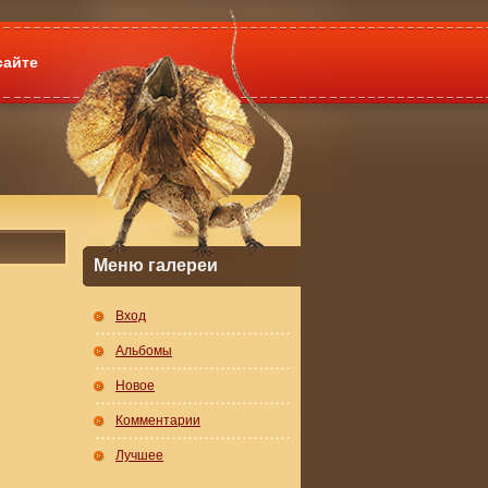
сайте
Меню галереи
Вход
Альбомы
Новое
Комментарии
Лучшее