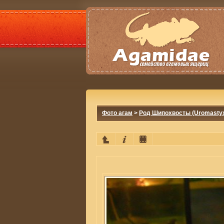
Фото агам
>
Род Шипохвосты (Uromasty