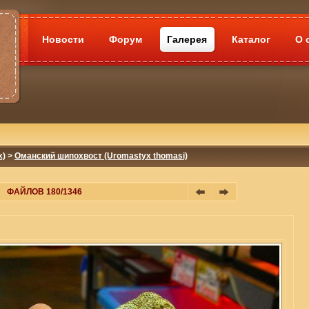
Новости
Форум
Галерея
Каталог
О 
x)
>
Оманский шипохвост (Uromastyx thomasi)
ФАЙЛОВ 180/1346