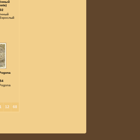
жённый
ata)
02
ённый
 Взрослый
Pogona
54
Pogona
1
12
68