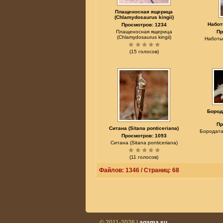
Плащеносная ящерица
(Chlamydosaurus kingii)
Набот
Просмотров: 1234
Плащеносная ящерица
Пр
(Chlamydosaurus kingii)
Наботы
(15 голосов)
Бород
Пр
Ситана (Sitana ponticeriana)
Бородата
Просмотров: 1093
Ситана (Sitana ponticeriana)
(11 голосов)
Файлов: 1346 / Страниц: 68
© 2011-2026 |
agama.su