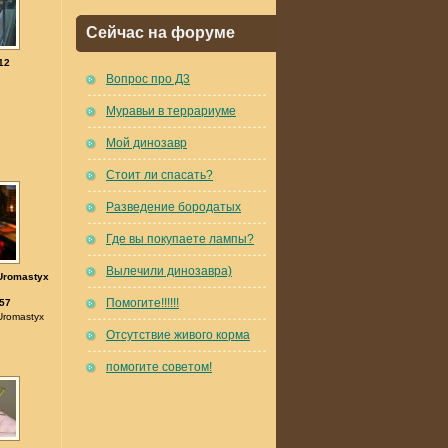
Сейчас на форуме
12
Вопрос про Д3
Муравьи в террариуме
Мой динозавр
Стоит ли спасать?
Разведение бородатых
Где вы покупаете лампы?
Вылечили динозавра)
Uromastyx
Помогите!!!!!!
57
Uromastyx
Отсутствие живого корма
помогите советом!