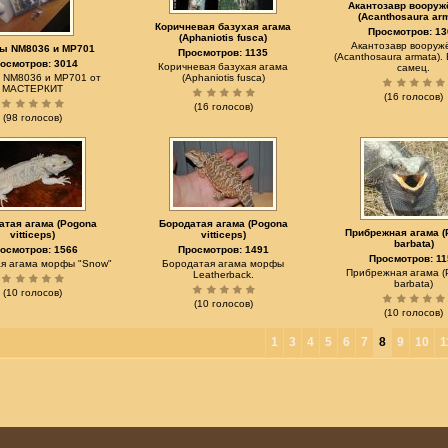
Акантозавр воору
(Acanthosaura arm
Коричневая базухая агама
Просмотров: 13
(Aphaniotis fusca)
Акантозавр вооруж
ы NM8036 и MP701
Просмотров: 1135
(Acanthosaura armata).
осмотров: 3014
Коричневая базухая агама
самец.
 NM8036 и MP701 от
(Aphaniotis fusca)
МАСТЕРКИТ
(16 голосов)
(16 голосов)
(98 голосов)
атая агама (Pogona
Бородатая агама (Pogona
Прибрежная агама (
vitticeps)
vitticeps)
barbata)
осмотров: 1566
Просмотров: 1491
Просмотров: 11
я агама морфы "Snow"
Бородатая агама морфы
Прибрежная агама (
Leatherback.
barbata)
(10 голосов)
(10 голосов)
(10 голосов)
1
3
4
5
6
7
8
9
10
1