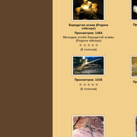
Пр
Бородатая агама (Pogona
vitticeps)
Просмотров: 1484
Молодые особи бородатой агамы
(Pogona vitticeps)
(9 голосов)
Просмотров: 1036
Пр
(6 голосов)