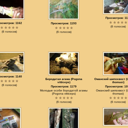
Просмотров: 11
осмотров: 1162
Просмотров: 1193
(6 голосов)
(6 голосов)
(6 голосов)
осмотров: 1140
Бородатая агама (Pogona
Оманский шипохвост (
vitticeps)
thomasi)
(6 голосов)
Просмотров: 1179
Просмотров: 10
Молодые особи бородатой агамы
Оманский шипохвост (
(Pogona vitticeps)
thomasi)
(6 голосов)
(6 голосов)