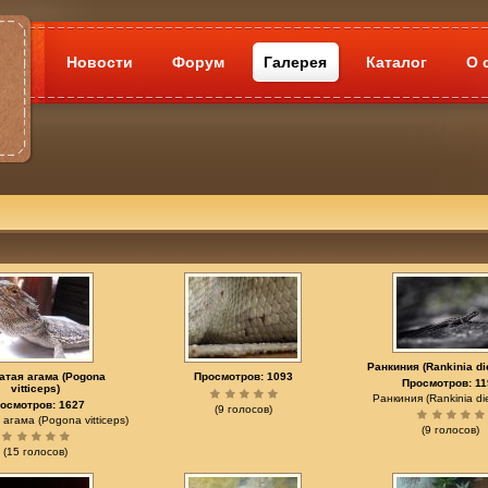
Новости
Форум
Галерея
Каталог
О 
Ранкиния (Rankinia d
атая агама (Pogona
Просмотров: 1093
Просмотров: 11
vitticeps)
Ранкиния (Rankinia di
осмотров: 1627
(9 голосов)
агама (Pogona vitticeps)
(9 голосов)
(15 голосов)