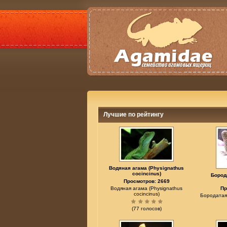
Лучшие по рейтингу
Водяная агама (Physignathus
cocincinus)
Бород
Просмотров: 2669
Водяная агама (Physignathus
Пр
cocincinus)
Бородатая 
(77 голосов)