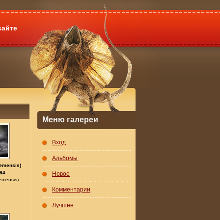
сайте
Меню галереи
Вход
Альбомы
iemensis)
94
Новое
emensis)
Комментарии
Лучшее