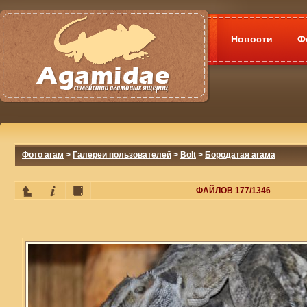
Новости
Ф
Фото агам
>
Галереи пользователей
>
Bolt
>
Бородатая агама
ФАЙЛОВ 177/1346